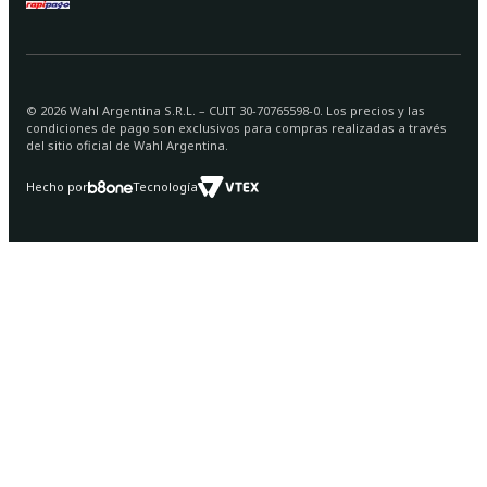
©
2026
Wahl Argentina S.R.L. – CUIT 30-70765598-0. Los precios y las
condiciones de pago son exclusivos para compras realizadas a través
del sitio oficial de Wahl Argentina.
Hecho por
Tecnología