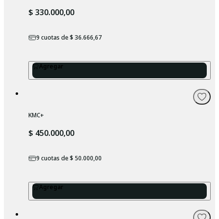
$ 330.000,00
9
cuotas de
$ 36.666,67
Agregar
KMC+
$ 450.000,00
9
cuotas de
$ 50.000,00
Agregar