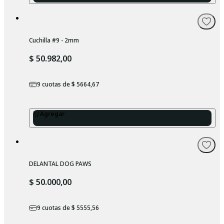
Cuchilla #9 - 2mm
$ 50.982,00
9
cuotas de
$ 5664,67
Agregar
DELANTAL DOG PAWS
$ 50.000,00
9
cuotas de
$ 5555,56