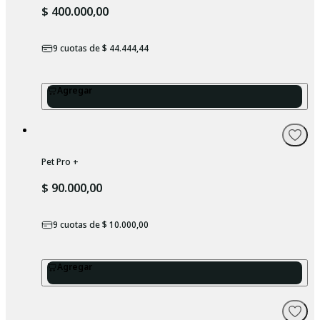
$ 400.000,00
9
cuotas de
$ 44.444,44
Agregar
Pet Pro +
$ 90.000,00
9
cuotas de
$ 10.000,00
Agregar