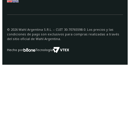
©
2026
Wahl Argentina S.R.L. – CUIT 30-70765598-0. Los precios y las
condiciones de pago son exclusivos para compras realizadas a través
del sitio oficial de Wahl Argentina.
Hecho por
Tecnología