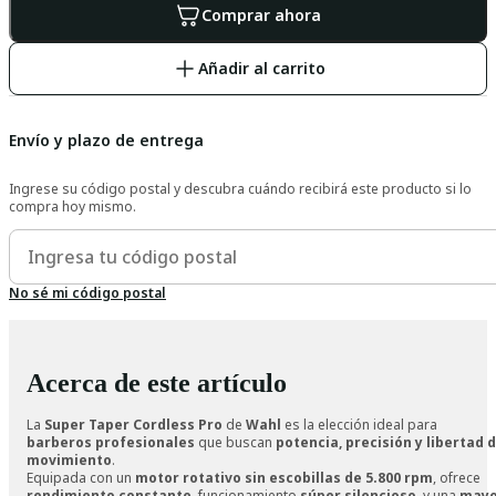
Comprar ahora
2,0 mm (palanca abierta)
.
Puede utilizarse
con o sin cable
, adaptándose a cada estilo
de trabajo y brindando total flexibilidad.
Añadir al carrito
Una herramienta creada para profesionales que
buscan control, potencia y rendimiento constante en
cada trabajo.
Envío y plazo de entrega
Ingrese su código postal y descubra cuándo recibirá este producto si lo
compra hoy mismo.
No sé mi código postal
Acerca de este artículo
La
Super Taper Cordless Pro
de
Wahl
es la elección ideal para
barberos profesionales
que buscan
potencia, precisión y libertad 
movimiento
.
Equipada con un
motor rotativo sin escobillas de 5.800 rpm
, ofrece
rendimiento constante
, funcionamiento
súper silencioso
, y una
mayo