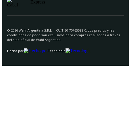
©
2026
Wahl Argentina S.R.L. – CUIT 30-70765598-0. Los precios y las
condiciones de pago son exclusivos para compras realizadas a través
del sitio oficial de Wahl Argentina.
Hecho por
Tecnología