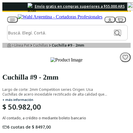
Envío gratis en compras superiores a $55.000 ARS
Línea Pet
Cuchillas
Cuchilla #9 - 2mm
Cuchilla #9 - 2mm
Largo de corte: 2mm Competition series Origen: Usa
Cuchillas de acero inoxidable rectificado de alta calidad que
ofrece un mayor rendimiento y una larga vida útil. Diseño
+ más información
superior para proporcionar un corte suave y mostrar un
$ 50.982,00
acabado de calidad. Diseñado para cortar más rápido y
durar más tiempo para tareas de corte pesadas durante
todo el día. Compatible con: KM inalámbrica, KM2, KM5, KM10,
Al contado, a crédito o mediante boleto bancario
Stable Pro Plus, SS-Pro, Power Grip, Storm Clippers, Moser
6
cuotas de
$ 8497,00
Max 45, Moser Max 50, y todas las máquinas Oster y Andis
con cuchillas desmontables.