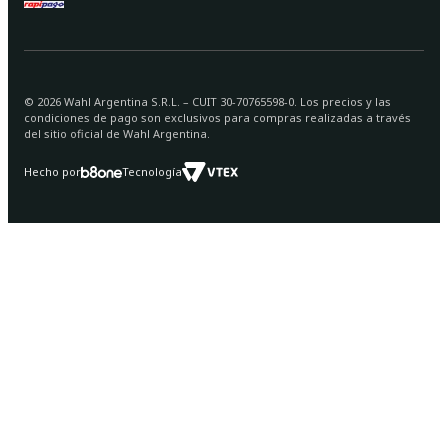
©
2026
Wahl Argentina S.R.L. – CUIT 30-70765598-0. Los precios y las
condiciones de pago son exclusivos para compras realizadas a través
del sitio oficial de Wahl Argentina.
Hecho por
Tecnología